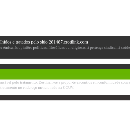
hidos e tratados pelo sítio 281487.erotilink.com
étnica, às opiniões políticas, filosóficas ou religiosas, à pertença sindical, à saúd
sável pelo tratamento. Destinam-se a propor-te encontros em conformidade com a tua
seu tratamento no endereço mencionado na CGUV.