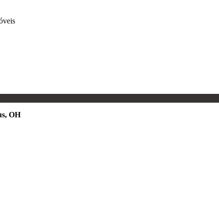
óveis
s, OH