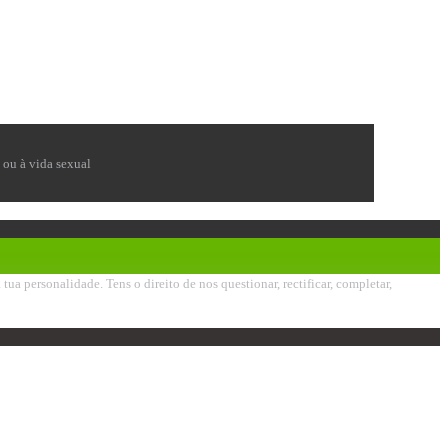
e ou à vida sexual
 personalidade. Tens o direito de nos questionar, rectificar, completar,