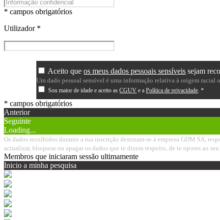
* campos obrigatórios
Utilizador
*
Aceito que
os meus dados pessoais sensíveis
sejam recol
Um dado pessoal sensível é uma informação relativa à origem racial ou 
Sou maior de idade e aceito as
CGUV
e a
Política de privacidade
.
*
* campos obrigatórios
Anterior
Seguinte
Loading...
Os dados recolhidos durante a tua inscrição destinam-se à empresa GDM SA, respon
actualizar, bloquear ou apagar os dados que te dizem respeito, de te opores ao 
Membros que iniciaram sessão ultimamente
Inicio a minha pesquisa