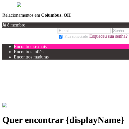
Relacionamentos em
Columbus, OH
Já é membro
Esqueceu sua senha?
Fica conectado
Encontros sexuais
Encontros infiéis
Encontros maduras
Quer encontrar {displayName}